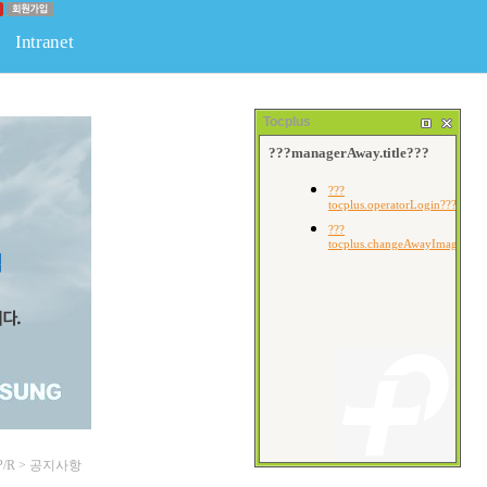
Intranet
판
물류
경조사게시판
회원전용공간
회원게시판
Tocplus
P/R > 공지사항