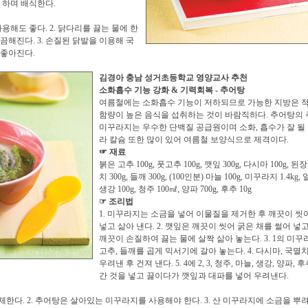
을 하며 배식한다.
용해도 좋다. 2. 닭다리를 끓는 물에 한
끔해진다. 3. 손질된 닭발을 이용해 국
 좋아진다.
김경아 충남 성거초등학교 영양교사 추천
소화흡수 기능 강화 & 기력회복 - 추어탕
여름철에는 소화흡수 기능이 저하되므로 가능한 지방은 
함량이 높은 음식을 섭취하는 것이 바람직하다. 추어탕의
미꾸라지는 우수한 단백질 공급원이며 소화, 흡수가 잘 될
라 칼슘 또한 많이 있어 여름철 보양식으로 제격이다.
☞ 재료
붉은 고추 100g, 풋고추 100g, 깻잎 300g, 다시마 100g, 된장
치 300g, 들깨 300g, (100인분) 마늘 100g, 미꾸라지 1.4kg, 
생강 100g, 청주 100㎖, 양파 700g, 후추 10g
☞ 조리법
1. 미꾸라지는 소금을 넣어 이물질을 제거한 후 깨끗이 씻
넣고 삶아 낸다. 2. 깻잎은 깨끗이 씻어 굵은 채를 썰어 넣고
깨끗이 손질하여 끓는 물에 살짝 삶아 놓는다. 3. 1의 미
고추, 들깨를 곱게 믹서기에 갈아 놓는다. 4. 다시마, 국멸
우려낸 후 건져 낸다. 5. 4에 2, 3, 청주, 마늘, 생강, 양파, 
간 것을 넣고 끓이다가 깻잎과 대파를 넣어 우려낸다.
대체한다. 2. 추어탕은 살아있는 미꾸라지를 사용해야 한다. 3. 산 미꾸라지에 소금을 뿌