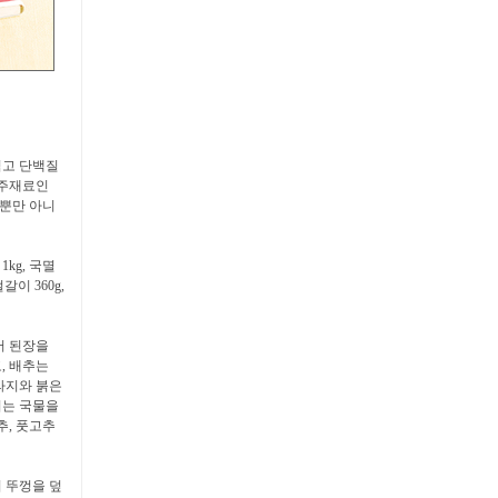
적고 단백질
 주재료인
 뿐만 아니
 1kg, 국멸
얼갈이 360g,
어 된장을
, 배추는
꾸라지와 붉은
치는 국물을
후추, 풋고추
려 뚜껑을 덮