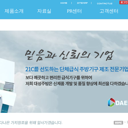
제품소개
자료실
PR센터
고객센터
EO 인사말
질보증 System
신제품
연혁
조달청 등록제품
온라인문의
납품실적
기술자료
채용안내
A/S 신청
보도자료
비조달 품목
홍보자료
찾아오시는 길
불펀사항 신고
공지사항
특허 및 인증
HACCP 제품
납품공사사진
자유게시판
자유게시
주방기
> 