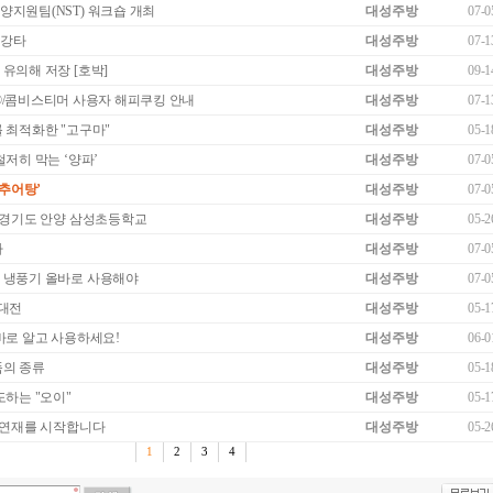
지원팀(NST) 워크숍 개최
대성주방
07-0
 강타
대성주방
07-1
유의해 저장 [호박]
대성주방
09-1
enter®/콤비스티머 사용자 해피쿠킹 안내
대성주방
07-1
 최적화한 "고구마"
대성주방
05-1
철저히 막는 ‘양파’
대성주방
07-0
‘추어탕’
대성주방
07-0
 경기도 안양 삼성초등학교
대성주방
05-2
라
대성주방
07-0
 냉풍기 올바로 사용해야
대성주방
07-0
업대전
대성주방
05-1
바로 알고 사용하세요!
대성주방
06-0
품의 종류
대성주방
05-1
도하는 "오이"
대성주방
05-1
 연재를 시작합니다
대성주방
05-2
1
2
3
4