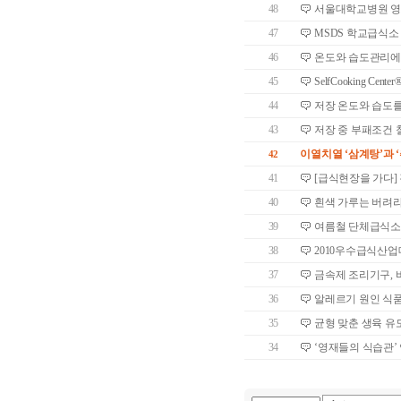
48
서울대학교병원 영양
47
MSDS 학교급식소
46
온도와 습도관리에 
45
SelfCooking C
44
저장 온도와 습도를
43
저장 중 부패조건 
이열치열 ‘삼계탕’과 
42
41
[급식현장을 가다]
40
흰색 가루는 버려
39
여름철 단체급식소
38
2010우수급식산
37
금속제 조리기구, 
36
알레르기 원인 식
35
균형 맞춘 생육 유
34
‘영재들의 식습관’