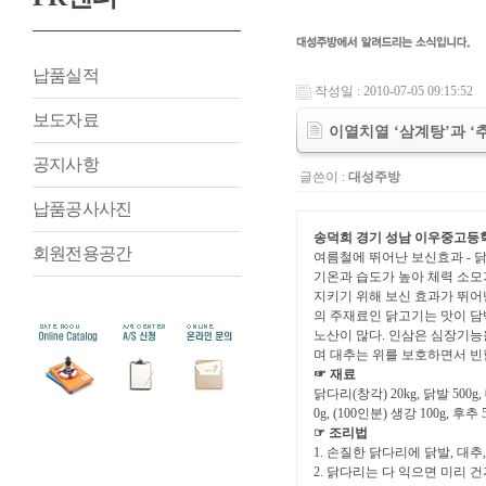
납품실적
작성일 : 2010-07-05 09:15:52
보도자료
이열치열 ‘삼계탕’과 ‘
공지사항
글쓴이 :
대성주방
납품공사사진
송덕희 경기 성남 이우중고등
회원전용공간
여름철에 뛰어난 보신효과 - 
기온과 습도가 높아 체력 소
지키기 위해 보신 효과가 뛰어
의 주재료인 닭고기는 맛이 담
노산이 많다. 인삼은 심장기능
며 대추는 위를 보호하면서 빈
☞ 재료
닭다리(창각) 20kg, 닭발 500g, 
0g, (100인분) 생강 100g, 후추 
☞ 조리법
1. 손질한 닭다리에 닭발, 대추,
2. 닭다리는 다 익으면 미리 건