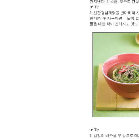
건져낸다. 4. 소금, 후추로 간
☞ Tip
1. 친환경삼계닭을 반마리씩 사
번 대친 후 사용하면 국물이 깔
물을 내면 색이 진해지고 맛도
☞ Tip
1. 얼갈이 배추를 무 잎으로 