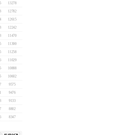
5
13278
3
12782
4
12615
3
12242
8
11470
5
11300
5
11258
6
11029
5
10888
5
10602
7
9575
1
9476
8
9133
7
8802
6
8347