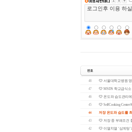
48
서울대학교병원 영양
47
MSDS 학교급식소
46
온도와 습도관리에 
45
SelfCooking C
저장 온도와 습도를 
44
43
저장 중 부패조건 
42
이열치열 ‘삼계탕’