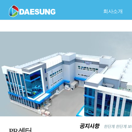
회사소개
회사개요
C
품
회
PR센터