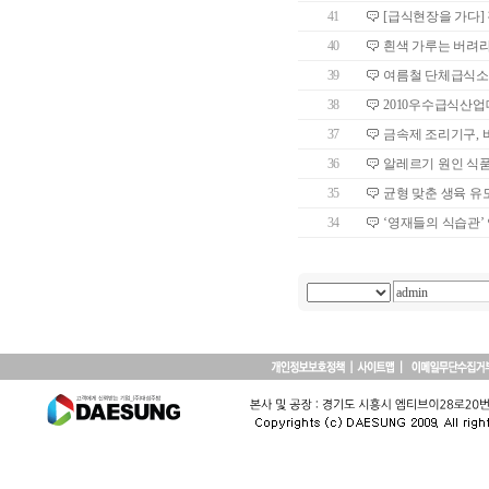
41
[급식현장을 가다]
40
흰색 가루는 버려
39
여름철 단체급식소
38
2010우수급식산
37
금속제 조리기구, 
36
알레르기 원인 식
35
균형 맞춘 생육 유
34
‘영재들의 식습관’