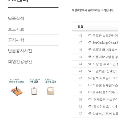
납품실적
보도자료
48
온도와 습도관리에 
공지사항
47
SelfCooking C
46
MSDS 학교급식소
납품공사사진
45
서울대학교병원 영양
회원전용공간
44
저장 중 부패조건 
43
이열치열 ‘삼계탕’
42
흰색 가루는 버려
41
여름철 단체급식소
40
금속제 조리기구, 
39
‘영재들의 식습관’
38
[급식현장을 가다]
37
알레르기 원인 식