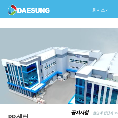
회사소개
회사개요
C
품
회
PR센터