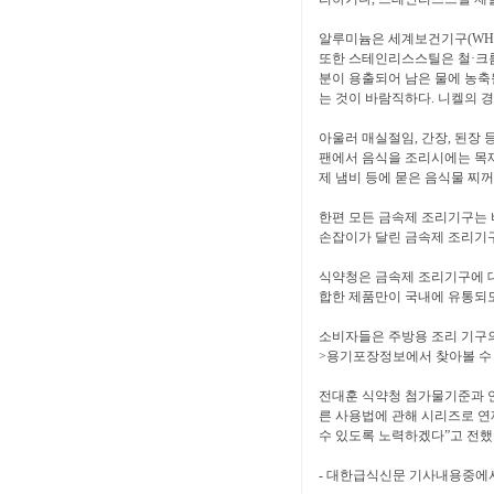
알루미늄은 세계보건기구(WHO
또한 스테인리스스틸은 철·크
분이 용출되어 남은 물에 농축
는 것이 바람직하다. 니켈의 
아울러 매실절임, 간장, 된장
팬에서 음식을 조리시에는 목재
제 냄비 등에 묻은 음식물 찌
한편 모든 금속제 조리기구는 
손잡이가 달린 금속제 조리기구
식약청은 금속제 조리기구에 대해
합한 제품만이 국내에 유통되
소비자들은 주방용 조리 기구
>용기포장정보에서 찾아볼 수 
전대훈 식약청 첨가물기준과 
른 사용법에 관해 시리즈로 연
수 있도록 노력하겠다”고 전했
- 대한급식신문 기사내용중에서