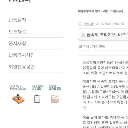
납품실적
작성일 : 2010-06-01 09:40:37
보도자료
금속제 조리기구, 바로
공지사항
글쓴이 :
대성주방
납품공사사진
식품의약품안전청(이하 식약청)
회원전용공간
업중앙회 등에 배포하였다고 지
조리·세척·보관시로 나누어 설
대표적인 금속제 조리기구는 
롬+니켈) △알루미늄(알루미늄
함) △청동(구리+주석+아연 합
한 금속제 조리기구는 구입함
며 조리 시에는 각각의 특성에
다.
예를 들어 토마토, 양배추 등
로 조리하게 되면 알루미늄 성
리하거나, 스테인리스스틸 재질