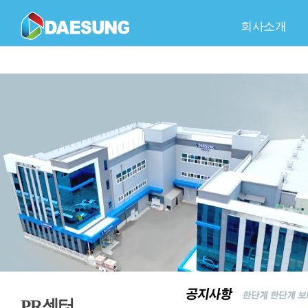
회사소개
회사개요
C
품
회
PR센터