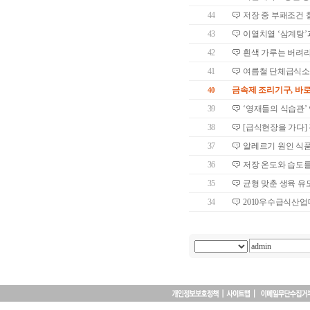
44
저장 중 부패조건 
43
이열치열 ‘삼계탕’
42
흰색 가루는 버려
41
여름철 단체급식소
금속제 조리기구, 바로
40
39
‘영재들의 식습관’
38
[급식현장을 가다]
37
알레르기 원인 식
36
저장 온도와 습도를
35
균형 맞춘 생육 유
34
2010우수급식산