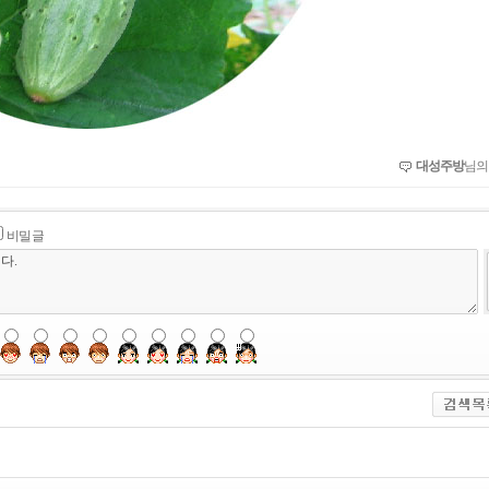
대성주방
님의
비밀글