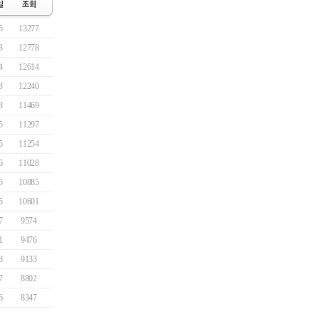
5
13277
3
12778
4
12614
3
12240
8
11469
5
11297
5
11254
6
11028
5
10885
5
10601
7
9574
1
9476
8
9133
7
8802
6
8347