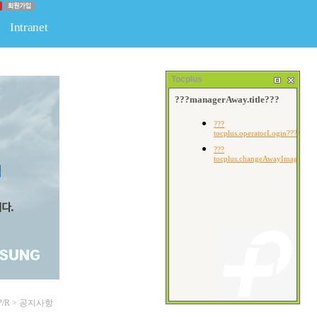
Intranet
판
물류
경조사게시판
회원전용공간
회원게시판
Tocplus
P/R > 공지사항