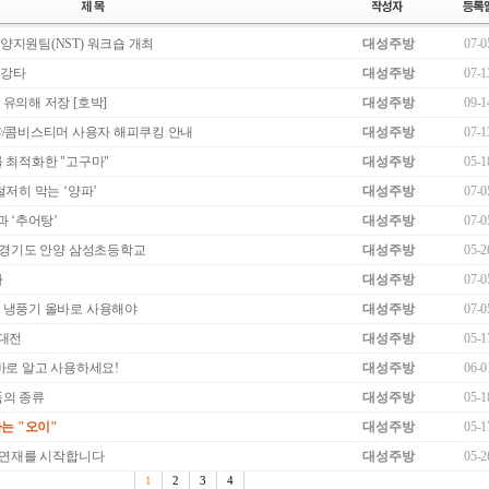
지원팀(NST) 워크숍 개최
대성주방
07-0
 강타
대성주방
07-1
유의해 저장 [호박]
대성주방
09-1
enter®/콤비스티머 사용자 해피쿠킹 안내
대성주방
07-1
 최적화한 "고구마"
대성주방
05-1
철저히 막는 ‘양파’
대성주방
07-0
과 ‘추어탕’
대성주방
07-0
 경기도 안양 삼성초등학교
대성주방
05-2
라
대성주방
07-0
 냉풍기 올바로 사용해야
대성주방
07-0
업대전
대성주방
05-1
바로 알고 사용하세요!
대성주방
06-0
품의 종류
대성주방
05-1
는 "오이"
대성주방
05-1
 연재를 시작합니다
대성주방
05-2
1
2
3
4