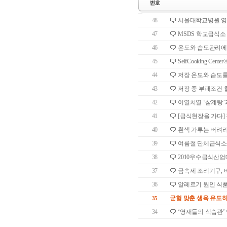
48
서울대학교병원 영양
47
MSDS 학교급식소
46
온도와 습도관리에 
45
SelfCooking C
44
저장 온도와 습도를
43
저장 중 부패조건 
42
이열치열 ‘삼계탕’
41
[급식현장을 가다]
40
흰색 가루는 버려
39
여름철 단체급식소
38
2010우수급식산
37
금속제 조리기구, 
36
알레르기 원인 식
균형 맞춘 생육 유도하
35
34
‘영재들의 식습관’