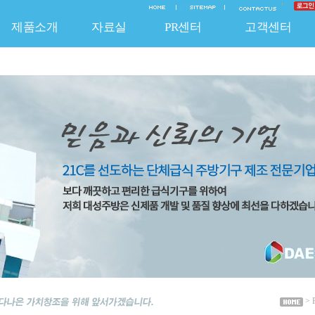
제품소개
자료실
PR센터
고객센터
EO 인사말
질보증 System
신제품
연혁
조달청 등록제품
온라인문의
납품실적
기술자료
채용안내
A/S 신청
보도자료
비조달 품목
홍보자료
찾아오시는 길
불펀사항 신고
공지사항
특허 및 인증
HACCP 제품
납품공사사진
자유게시판
자유게시
주방기
> 