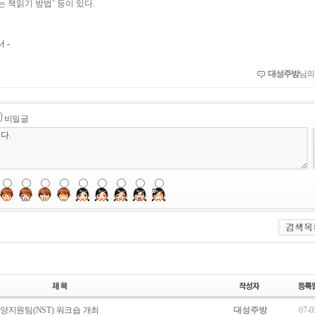
는 책읽기 방법’ 등이 있다.
 -
대성주방
님의
비밀글
지원팀(NST) 워크숍 개최
대성주방
07-0