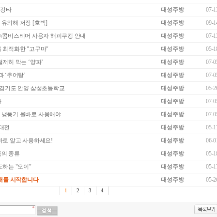
 강타
대성주방
07-1
유의해 저장 [호박]
대성주방
09-1
enter®/콤비스티머 사용자 해피쿠킹 안내
대성주방
07-1
 최적화한 "고구마"
대성주방
05-1
철저히 막는 ‘양파’
대성주방
07-0
과 ‘추어탕’
대성주방
07-0
 경기도 안양 삼성초등학교
대성주방
05-2
라
대성주방
07-0
 냉풍기 올바로 사용해야
대성주방
07-0
업대전
대성주방
05-1
바로 알고 사용하세요!
대성주방
06-0
품의 종류
대성주방
05-1
도하는 "오이"
대성주방
05-1
연재를 시작합니다
대성주방
05-2
1
2
3
4