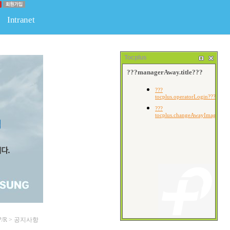
Intranet
판
물류
경조사게시판
회원전용공간
회원게시판
Tocplus
P/R > 공지사항