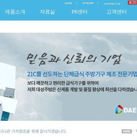
제품소개
자료실
PR센터
고객센터
EO 인사말
질보증 System
신제품
연혁
조달청 등록제품
온라인문의
납품실적
기술자료
채용안내
A/S 신청
보도자료
비조달 품목
홍보자료
찾아오시는 길
불펀사항 신고
공지사항
특허 및 인증
HACCP 제품
납품공사사진
자유게시판
자유게시
주방기
> 