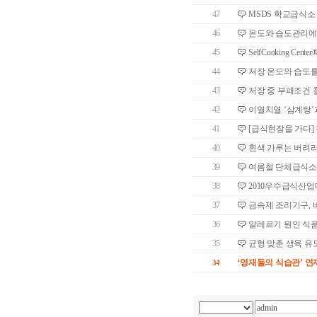
47
MSDS 학교급식소
46
온도와 습도관리에 
45
SelfCooking C
44
저장 온도와 습도를
43
저장 중 부패조건 
42
이열치열 ‘삼계탕’
41
[급식현장을 가다]
40
흰색 가루는 버려
39
여름철 단체급식소
38
2010우수급식산
37
금속제 조리기구, 
36
알레르기 원인 식
35
균형 맞춘 생육 유
‘영재들의 식습관’ 
34