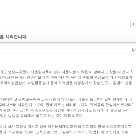
재를 시작합니다
. 최근 범정부차원의 식생활교육이 본격 시행되는 이유를 이 말에서도 찾을 수 있다. 5
 영재성과 음식의 관련성을 찾기 위해 아시아 음식에 특별한 관심을 갖기 시작했으며
 주의력결핍장애, 과잉활동장애 등의 치료법을 식생활에서 찾는 연구도 활발히 진행
민대학교 유아교육학과 교수와 함께 ‘영재들의 식습관’을 5회에 걸쳐 연재한다. △
자에서부터 시작한다’ △2회 ‘흰색 가루는 버려라’ △3회 ‘유제품의 환상에서 깨어라’
의 원인이다’ △5회 ‘패스트푸드는 생명뿐 아니라 영재성도 잃게 한다’ 순으로 우리
있는 방법을 음식에서 찾고자 하는 것이 기획 의도다.
학사·석사 과정을 마치고 영국 에딘버러대학교 대학원 과정과 영국 옥스퍼드대학교
다. 저서로는 ‘영유아교육프로그램’, ‘실수하게 하자’, ‘평범한 아이 영재로 키우