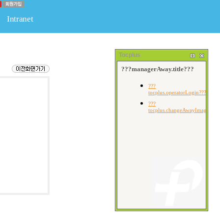
Intranet
판
물류
경조사게시판
회원전용공간
회원게시판
Tocplus