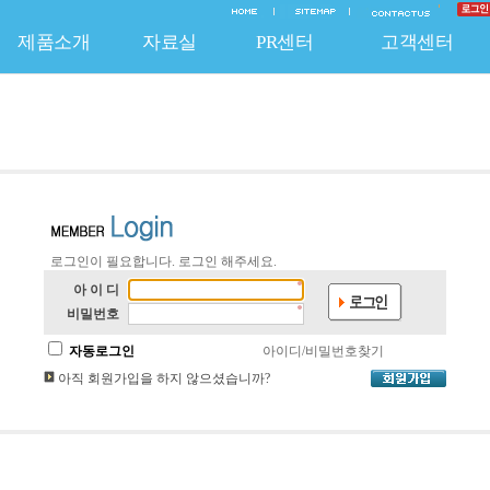
제품소개
자료실
PR센터
고객센터
EO 인사말
질보증 System
신제품
연혁
조달청 등록제품
온라인문의
납품실적
기술자료
채용안내
A/S 신청
보도자료
비조달 품목
홍보자료
찾아오시는 길
불펀사항 신고
공지사항
특허 및 인증
HACCP 제품
납품공사사진
자유게시판
자유게시
주방기
로그인이 필요합니다. 로그인 해주세요.
아 이 디
비밀번호
자동로그인
아이디/비밀번호찾기
아직 회원가입을 하지 않으셨습니까?