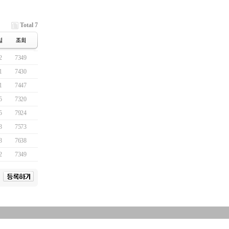
Total 7
2
7349
1
7430
1
7447
5
7320
5
7924
3
7573
3
7638
2
7349