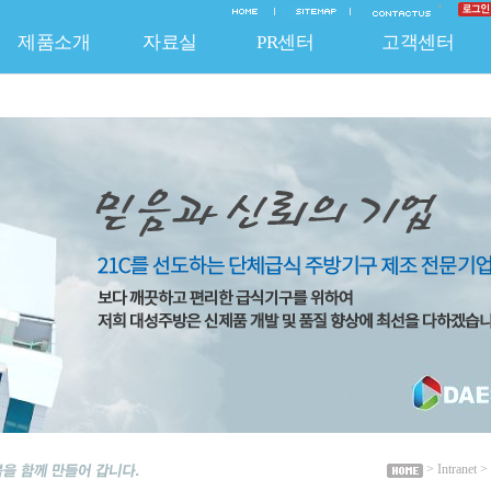
제품소개
자료실
PR센터
고객센터
EO 인사말
질보증 System
신제품
연혁
조달청 등록제품
온라인문의
납품실적
기술자료
채용안내
A/S 신청
보도자료
비조달 품목
홍보자료
찾아오시는 길
불펀사항 신고
공지사항
특허 및 인증
HACCP 제품
납품공사사진
자유게시판
자유게시
주방기
> Intran