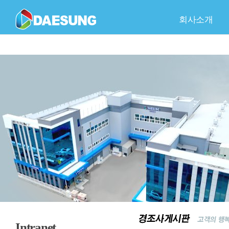
회사소개
회사개요
C
품
Intranet