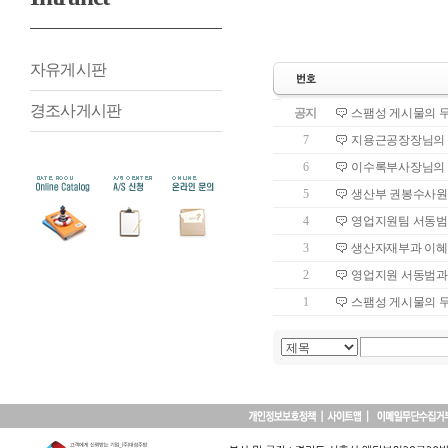
자유게시판
경조사게시판
공지
스팸성 게시물의 
7
지용근공장장님의 
6
이수록부사장님의 
5
생산부 권봉수사원
4
영업지원팀 서동범
3
생산자재부과 이혜
2
영업지원 서동범과
1
스팸성 게시물의 